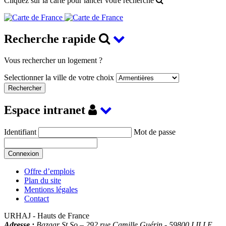
Cliquez sur la carte pour lancer votre recherche
Recherche rapide
Vous rechercher un logement ?
Selectionner la ville de votre choix
Espace intranet
Identifiant
Mot de passe
Offre d’emplois
Plan du site
Mentions légales
Contact
URHAJ - Hauts de France
Adresse :
Bazaar St So – 292 rue Camille Guérin
-
59800
LILLE